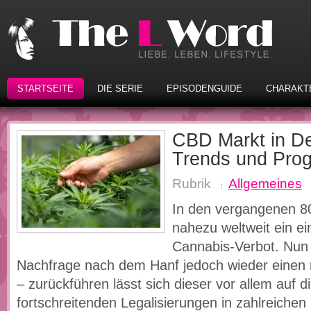
STARTSEITE
DIE SERIE
EPISODENGUIDE
CHARAKT
CBD Markt in De
Trends und Pro
Rubrik
Allgemeines
In den vergangenen 8
nahezu weltweit ein ei
Cannabis-Verbot. Nun 
Nachfrage nach dem Hanf jedoch wieder einen
– zurückführen lässt sich dieser vor allem auf d
fortschreitenden Legalisierungen in zahlreichen