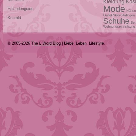
Kleidung
Kos
Mode
Episodenguide
Nähen
Outlet Store Ratingen
Kontakt
Schuhe
Ser
Wohnungseinrichtung
© 2005-2026
The L Word Blog
| Liebe. Leben. Lifestyle.