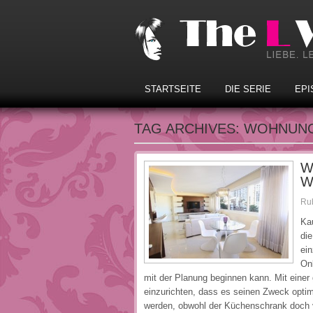
STARTSEITE
DIE SERIE
EPI
TAG ARCHIVES:
WOHNUNG
W
W
Rub
Ka
di
ein
On
mit der Planung beginnen kann. Mit einer
einzurichten, dass es seinen Zweck optim
werden, obwohl der Küchenschrank doch v