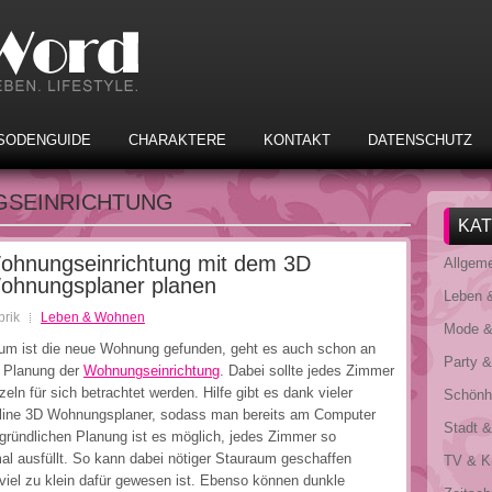
SODENGUIDE
CHARAKTERE
KONTAKT
DATENSCHUTZ
SEINRICHTUNG
KA
ohnungseinrichtung mit dem 3D
Allgem
ohnungsplaner planen
Leben 
rik
Leben & Wohnen
Mode &
um ist die neue Wohnung gefunden, geht es auch schon an
Party 
e Planung der
Wohnungseinrichtung
. Dabei sollte jedes Zimmer
zeln für sich betrachtet werden. Hilfe gibt es dank vieler
Schönhe
line 3D Wohnungsplaner, sodass man bereits am Computer
Stadt &
 gründlichen Planung ist es möglich, jedes Zimmer so
al ausfüllt. So kann dabei nötiger Stauraum geschaffen
TV & K
iel zu klein dafür gewesen ist. Ebenso können dunkle