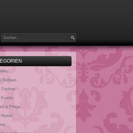
TEGORIEN
eines
& Wohnen
 Fashion
& Events
it & Pflege
 Reisen
ino