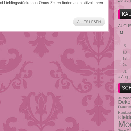
Zeitsch
 Lieblingsstücke aus Omas Zeiten finden auch stilvoll ihren
KA
ALLES LESEN
AUGUS
M
3
10
17
24
31
« Aug.
SC
3D Wohn
Dekoa
Frauenm
Handtas
Kleid
Mo
Store
Ou