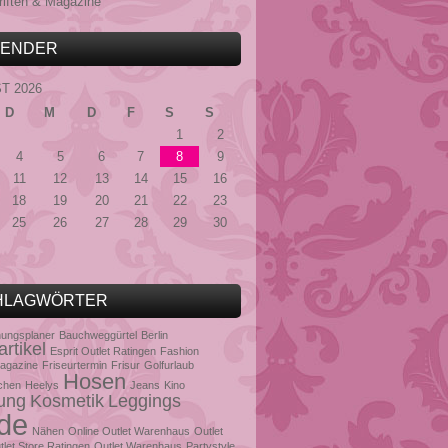
riften & Magazine
LENDER
T 2026
D
M
D
F
S
S
1
2
4
5
6
7
8
9
11
12
13
14
15
16
18
19
20
21
22
23
25
26
27
28
29
30
HLAGWÖRTER
ungsplaner
Bauchweggürtel
Berlin
rtikel
Esprit Outlet Ratingen
Fashion
agazine
Friseurtermin
Frisur
Golfurlaub
Hosen
chen
Heelys
Jeans
Kino
ung
Kosmetik
Leggings
de
Nähen
Online Outlet Warenhaus
Outlet
tlet Store Ratingen
Outlet Warenhaus
Partystyle