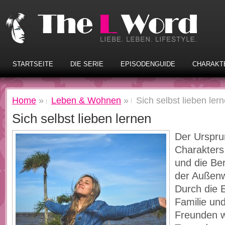
STARTSEITE
DIE SERIE
EPISODENGUIDE
CHARAKT
Home
»
Leben & Wohnen
»
Sich selbst lieben ler
Sich selbst lieben lernen
Der Urspru
Charakters 
und die Ber
der Außenw
Durch die 
Familie un
Freunden w