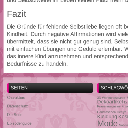
und Selbstzweifel im Leben keinen Platz mehr bi
Fazit
Die Gründe für fehlende Selbstliebe liegen oft be
Kindheit. Durch negative Affirmationen wird vie
übermittelt, dass sie nicht gut genug sind. Selbst
mit einfachen Übungen und Geduld erlernbar. Wic
das innere Kind anzunehmen und entsprechend
Bedürfnisse zu handeln.
SEITEN
SCHLAGWÖ
Charaktere
3D Wohnungsplaner
Dekoartikel
Es
Datenschutz
Frauenmagazine
Fris
Handtaschen
Heelys
Die Serie
Kleidung
Kos
Mode
Episodenguide
Nähen