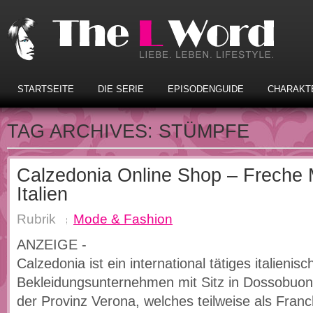
STARTSEITE
DIE SERIE
EPISODENGUIDE
CHARAKT
TAG ARCHIVES:
STÜMPFE
Calzedonia Online Shop – Freche
Italien
Rubrik
Mode & Fashion
ANZEIGE -
Calzedonia ist ein international tätiges italienisc
Bekleidungsunternehmen mit Sitz in Dossobuono 
der Provinz Verona, welches teilweise als Fra