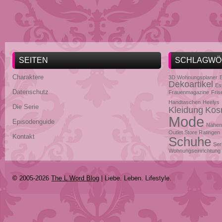
SEITEN
SCHLAGWÖ
Charaktere
3D Wohnungsplaner
Dekoartikel
Es
Datenschutz
Frauenmagazine
Fris
Handtaschen
Heelys
Die Serie
Kleidung
Kos
Mode
Episodenguide
Nähen
Outlet Store Ratingen
Kontakt
Schuhe
Ser
Wohnungseinrichtung
© 2005-2026
The L Word Blog
| Liebe. Leben. Lifestyle.