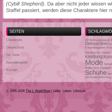
(Cybill Shepherd)
. Da aber nicht jeder wissen wi
Staffel passiert, werden diese Charaktere hier n
SEITEN
SCHLAGWÖ
Charaktere
3D Wohnungsplaner
Dekoartikel
Es
Datenschutz
Frauenmagazine
Fris
Handtaschen
Heelys
Die Serie
Kleidung
Kos
Mode
Episodenguide
Nähen
Outlet Store Ratingen
Kontakt
Schuhe
Ser
Wohnungseinrichtung
© 2005-2026
The L Word Blog
| Liebe. Leben. Lifestyle.