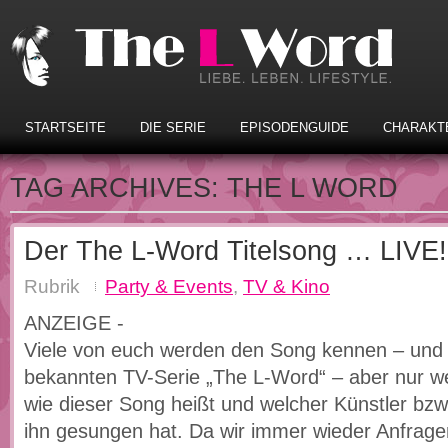
STARTSEITE
DIE SERIE
EPISODENGUIDE
CHARAKT
TAG ARCHIVES:
THE L WORD
Der The L-Word Titelsong … LIVE!
Rubrik
Party & Events
,
TV & Kino
ANZEIGE -
Viele von euch werden den Song kennen – und
bekannten TV-Serie „The L-Word“ – aber nur w
wie dieser Song heißt und welcher Künstler bzw
ihn gesungen hat. Da wir immer wieder Anfrage