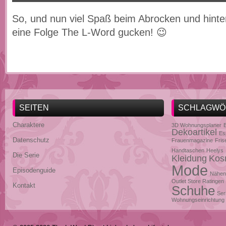
So, und nun viel Spaß beim Abrocken und hinter
eine Folge The L-Word gucken! 😉
SEITEN
SCHLAGWÖ
Charaktere
3D Wohnungsplaner
Dekoartikel
Es
Datenschutz
Frauenmagazine
Fris
Handtaschen
Heelys
Die Serie
Kleidung
Kos
Mode
Episodenguide
Nähen
Outlet Store Ratingen
Kontakt
Schuhe
Ser
Wohnungseinrichtung