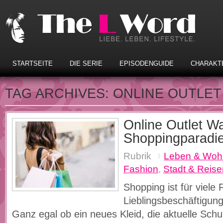
STARTSEITE
DIE SERIE
EPISODENGUIDE
CHARAKT
TAG ARCHIVES:
ONLINE OUTLE
Online Outlet W
Shoppingparadie
Rubrik
Leben & Woh
Fashion
,
Stadt & Reise
Shopping ist für viele 
Lieblingsbeschäftigun
Ganz egal ob ein neues Kleid, die aktuelle Schuh