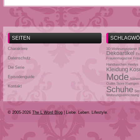
SEITEN
SCHLAGWÖ
Charaktere
3D Wohnungsplaner
Dekoartikel
Es
Datenschutz
Frauenmagazine
Fris
Handtaschen
Heelys
Die Serie
Kleidung
Kos
Mode
Episodenguide
Nähen
Outlet Store Ratingen
Kontakt
Schuhe
Ser
Wohnungseinrichtung
© 2005-2026
The L Word Blog
| Liebe. Leben. Lifestyle.