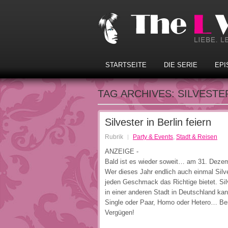
STARTSEITE
DIE SERIE
EPI
TAG ARCHIVES:
SILVESTE
Silvester in Berlin feiern
Rubrik
Party & Events
,
Stadt & Reisen
ANZEIGE -
Bald ist es wieder soweit… am 31. Dezemb
Wer dieses Jahr endlich auch einmal Silvest
jeden Geschmack das Richtige bietet. Sil
in einer anderen Stadt in Deutschland kan
Single oder Paar, Homo oder Hetero… Berli
Vergügen!