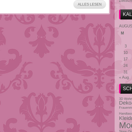
Zeitsch
ALLES LESEN
KA
AUGUS
M
3
10
17
24
31
« Aug.
SC
3D Wohn
Dekoa
Frauenm
Handtas
Kleid
Mo
Store
Ou