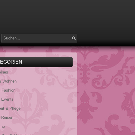
TEGORIEN
eines
& Wohnen
 Fashion
& Events
it & Pflege
 Reisen
ino