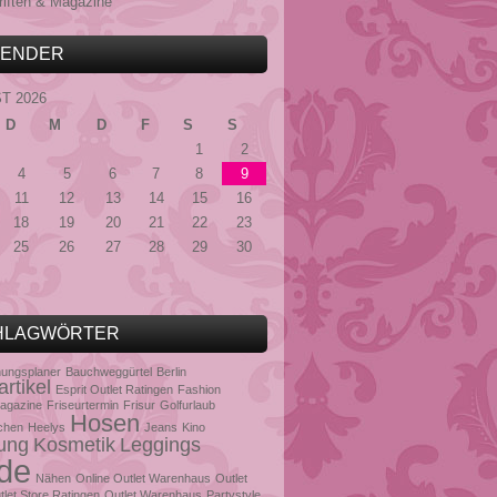
riften & Magazine
LENDER
T 2026
D
M
D
F
S
S
1
2
4
5
6
7
8
9
11
12
13
14
15
16
18
19
20
21
22
23
25
26
27
28
29
30
HLAGWÖRTER
ungsplaner
Bauchweggürtel
Berlin
rtikel
Esprit Outlet Ratingen
Fashion
agazine
Friseurtermin
Frisur
Golfurlaub
Hosen
chen
Heelys
Jeans
Kino
ung
Kosmetik
Leggings
de
Nähen
Online Outlet Warenhaus
Outlet
tlet Store Ratingen
Outlet Warenhaus
Partystyle