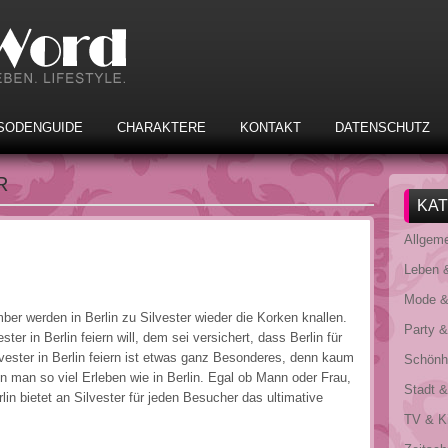
SODENGUIDE
CHARAKTERE
KONTAKT
DATENSCHUTZ
R
KA
Allgem
Leben 
Mode &
er werden in Berlin zu Silvester wieder die Korken knallen.
Party 
er in Berlin feiern will, dem sei versichert, dass Berlin für
vester in Berlin feiern ist etwas ganz Besonderes, denn kaum
Schönhe
n man so viel Erleben wie in Berlin. Egal ob Mann oder Frau,
Stadt &
n bietet an Silvester für jeden Besucher das ultimative
TV & K