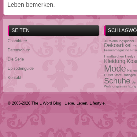
Leben bemerken.
SEITEN
SCHLAGWÖ
Charaktere
3D Wohnungsplaner
Dekoartikel
Es
Datenschutz
Frauenmagazine
Fris
Handtaschen
Heelys
Die Serie
Kleidung
Kos
Mode
Episodenguide
Nähen
Outlet Store Ratingen
Kontakt
Schuhe
Ser
Wohnungseinrichtung
© 2005-2026
The L Word Blog
| Liebe. Leben. Lifestyle.