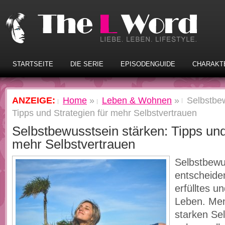
STARTSEITE
DIE SERIE
EPISODENGUIDE
CHARAKT
ANZEIGE:
Home
»
Leben & Wohnen
»
Selbstbew
Tipps und Strategien für mehr Selbstvertrauen
Selbstbewusstsein stärken: Tipps und
mehr Selbstvertrauen
Selbstbewus
entscheiden
erfülltes u
Leben. Me
starken Se