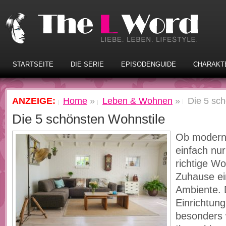
STARTSEITE
DIE SERIE
EPISODENGUIDE
CHARAKT
ANZEIGE:
Home
»
Leben & Wohnen
»
Die 5 sc
Die 5 schönsten Wohnstile
Ob modern,
einfach nur
richtige Wo
Zuhause ei
Ambiente. D
Einrichtun
besonders w