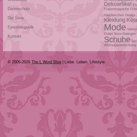
Dekoartikel
Es
Datenschutz
Frauenmagazine
Fris
Handtaschen
Heelys
Die Serie
Kleidung
Kos
Mode
Episodenguide
Nähen
Outlet Store Ratingen
Kontakt
Schuhe
Ser
Wohnungseinrichtung
© 2005-2026
The L Word Blog
| Liebe. Leben. Lifestyle.