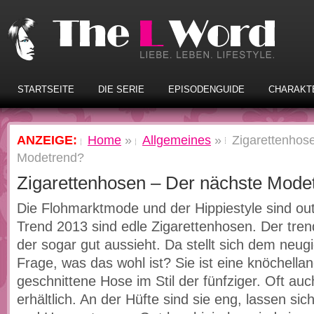
STARTSEITE
DIE SERIE
EPISODENGUIDE
CHARAKT
ANZEIGE:
Home
»
Allgemeines
»
Zigarettenhos
Modetrend?
Zigarettenhosen – Der nächste Mode
Die Flohmarktmode und der Hippiestyle sind ou
Trend 2013 sind edle Zigarettenhosen. Der tre
der sogar gut aussieht. Da stellt sich dem neug
Frage, was das wohl ist? Sie ist eine knöchellan
geschnittene Hose im Stil der fünfziger. Oft auc
erhältlich. An der Hüfte sind sie eng, lassen s