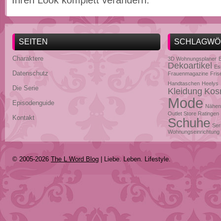
Ihren Look komplett verändern.
SEITEN
SCHLAGWÖ
Charaktere
3D Wohnungsplaner
Dekoartikel
Es
Datenschutz
Frauenmagazine
Fris
Handtaschen
Heelys
Die Serie
Kleidung
Kos
Mode
Episodenguide
Nähen
Outlet Store Ratingen
Kontakt
Schuhe
Ser
Wohnungseinrichtung
© 2005-2026
The L Word Blog
| Liebe. Leben. Lifestyle.