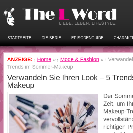
STARTSEITE
DIE SERIE
EPISODENGUIDE
CHARAKT
ANZEIGE:
Home
»
Mode & Fashion
»
Verwandel
Trends im Sommer-Makeup
Verwandeln Sie Ihren Look – 5 Tren
Makeup
Der Sommer
Zeit, um I
Makeup-Tr
vervollstän
richtigen P