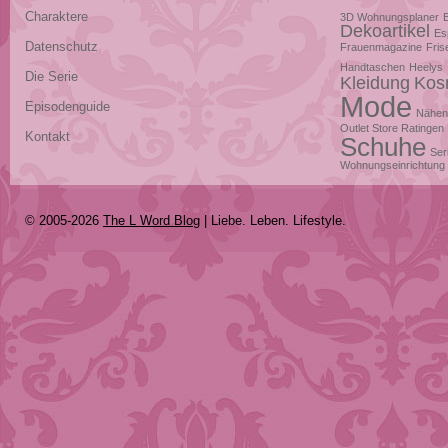
Charaktere
3D Wohnungsplaner
Dekoartikel
Es
Datenschutz
Frauenmagazine
Fris
Handtaschen
Heelys
Die Serie
Kleidung
Kos
Mode
Episodenguide
Nähen
Outlet Store Ratingen
Kontakt
Schuhe
Ser
Wohnungseinrichtung
© 2005-2026
The L Word Blog
| Liebe. Leben. Lifestyle.