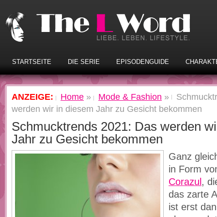
STARTSEITE
DIE SERIE
EPISODENGUIDE
CHARAKT
ANZEIGE:
Home
»
Mode & Fashion
»
Schmucktr
werden wir in diesem Jahr zu Gesicht bekommen
Schmucktrends 2021: Das werden wi
Jahr zu Gesicht bekommen
Ganz gleic
in Form v
Corazul
, d
das zarte 
ist erst da