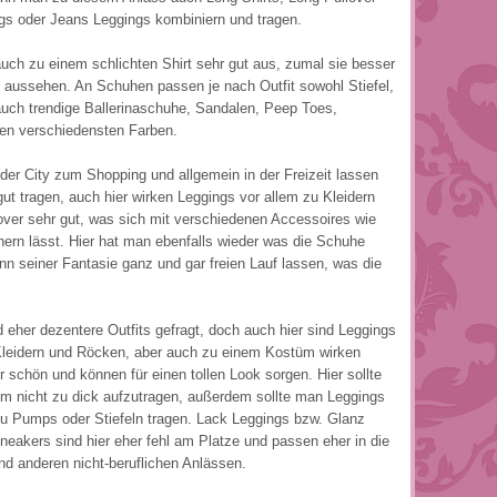
gs oder Jeans Leggings kombiniern und tragen.
auch zu einem schlichten Shirt sehr gut aus, zumal sie besser
 aussehen. An Schuhen passen je nach Outfit sowohl Stiefel,
auch trendige Ballerinaschuhe, Sandalen, Peep Toes,
den verschiedensten Farben.
n der City zum Shopping und allgemein in der Freizeit lassen
ut tragen, auch hier wirken Leggings vor allem zu Kleidern
over sehr gut, was sich mit verschiedenen Accessoires wie
ern lässt. Hier hat man ebenfalls wieder was die Schuhe
nn seiner Fantasie ganz und gar freien Lauf lassen, was die
d eher dezentere Outfits gefragt, doch auch hier sind Leggings
 Kleidern und Röcken, aber auch zu einem Kostüm wirken
 schön und können für einen tollen Look sorgen. Hier sollte
um nicht zu dick aufzutragen, außerdem sollte man Leggings
zu Pumps oder Stiefeln tragen. Lack Leggings bzw. Glanz
neakers sind hier eher fehl am Platze und passen eher in die
nd anderen nicht-beruflichen Anlässen.