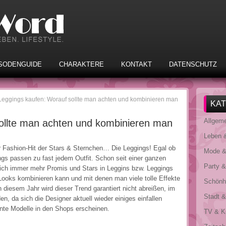
SODENGUIDE
CHARAKTERE
KONTAKT
DATENSCHUTZ
Leggings kaufen: Worauf sollte man achten und kombinieren man
KA
Allgem
ollte man achten und kombinieren man
Leben 
er Fashion-Hit der Stars & Sternchen… Die Leggings! Egal ob
Mode &
gs passen zu fast jedem Outfit. Schon seit einer ganzen
Party 
ich immer mehr Promis und Stars in Leggins bzw. Leggings
Looks kombinieren kann und mit denen man viele tolle Effekte
Schönhe
n diesem Jahr wird dieser Trend garantiert nicht abreißen, im
Stadt &
en, da sich die Designer aktuell wieder einiges einfallen
nte Modelle in den Shops erscheinen.
TV & K