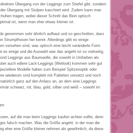
 direkten Übergang von der Leggings zum Stiefel gibt, sondern
er der Übergang mit Stulpen kaschiert wird. Zudem kann man
chuhen tragen, wobei dieser Schnitt das Bein optisch
timal ist, wenn man eher etwas kleiner ist.
nde genommen sehr ähnlich aufbaut und so geschnitten, dass
n Strumpfhosen her kennt. Allerdings gibt es einige
ern versehen sind, was optisch eine leicht veränderte Form
t es einige und die Auswahl was das angeht ist so vielseitig,
 sind Leggings aus Baumwolle, die sowohl in Unifarben als
Aber auch edlere Lack-Leggings (Wetlook) kommen sehr gut
Speziellere Modelle haben zum Beispiel Spitzenoptik oder
re wiederum sind komplett mit Pailetten versetzt und noch
s natürlich ganz auf den Anlass an, an dem eine Leggings
rimär schwarz, rot, blau, gold, silber und weiß – sowohl im
en:
toren, auf die man beim Leggings kaufen achten sollte, denn
iges falsch machen. Was die Größe angeht, in der man die
ig eher eine Größe kleiner nehmen als gewöhnlich, da diese