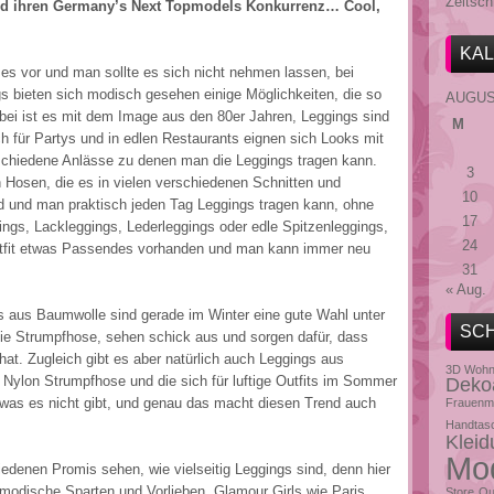
Zeitsch
 ihren Germany’s Next Topmodels Konkurrenz… Cool,
KA
 es vor und man sollte es sich nicht nehmen lassen, bei
s bieten sich modisch gesehen einige Möglichkeiten, die so
AUGUS
rbei ist es mit dem Image aus den 80er Jahren, Leggings sind
M
h für Partys und in edlen Restaurants eignen sich Looks mit
erschiedene Anlässe zu denen man die Leggings tragen kann.
3
 Hosen, die es in vielen verschiedenen Schnitten und
10
sind und man praktisch jeden Tag Leggings tragen kann, ohne
17
ings, Lackleggings, Lederleggings oder edle Spitzenleggings,
24
utfit etwas Passendes vorhanden und man kann immer neu
31
« Aug.
s aus Baumwolle sind gerade im Winter eine gute Wahl unter
SC
die Strumpfhose, sehen schick aus und sorgen dafür, dass
at. Zugleich gibt es aber natürlich auch Leggings aus
3D Wohn
e Nylon Strumpfhose und die sich für luftige Outfits im Sommer
Dekoa
, was es nicht gibt, und genau das macht diesen Trend auch
Frauenm
Handtas
Kleid
Mo
denen Promis sehen, wie vielseitig Leggings sind, denn hier
modische Sparten und Vorlieben. Glamour Girls wie Paris
Store
Ou