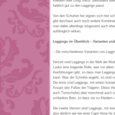
Kleidern oder Long Shirts. Besonders ede
farblich gut zu den Leggings passt.
Von den Schuhen her eignen sich hier sch
gibt durchaus auch noch andere Kombinat
man dabei allerdings insgesamt auch eher
aufdringlich wirken.
Leggings im Überblick – Varianten un
– Die verschiedenen Varianten von Leggi
Derzeit sind Leggings in der Welt der Mod
Looks eine tragende Rolle, was vor allem 
Ausführungen gibt, so dass man Leggings
kann. Was die Schnitte angeht, so sind vo
Die erste sind Leggings, mit einem kompl
Ansatz des Fußes der Trägerin. Diese Ver
auch Turnschuhe) aber manchmal auch zu 
schlankes Bein, so dass sie zu Kleidern
Die zweite Version sind Leggings, mit ein
also ähnlich wie bei einer Capri Hose für