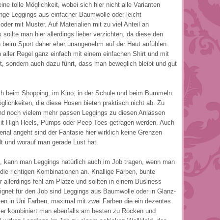
ne tolle Möglichkeit, wobei sich hier nicht alle Varianten
ange Leggings aus einfacher Baumwolle oder leicht
der mit Muster. Auf Materialien mit zu viel Anteil an
sollte man hier allerdings lieber verzichten, da diese den
 beim Sport daher eher unangenehm auf der Haut anfühlen.
 aller Regel ganz einfach mit einem einfachen Shirt und mit
t, sondern auch dazu führt, dass man beweglich bleibt und gut
uch beim Shopping, im Kino, in der Schule und beim Bummeln
öglichkeiten, die diese Hosen bieten praktisch nicht ab. Zu
und noch vielem mehr passen Leggings zu diesen Anlässen
 mit High Heels, Pumps oder Peep Toes getragen werden. Auch
rial angeht sind der Fantasie hier wirklich keine Grenzen
llt und worauf man gerade Lust hat.
ig, kann man Leggings natürlich auch im Job tragen, wenn man
die richtigen Kombinationen an. Knallige Farben, bunte
er allerdings fehl am Platze und sollten in einem Business
eignet für den Job sind Leggings aus Baumwolle oder in Glanz-
en in Uni Farben, maximal mit zwei Farben die ein dezentes
Hier kombiniert man ebenfalls am besten zu Röcken und