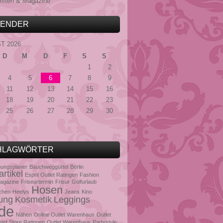
riften & Magazine
LENDER
T 2026
D
M
D
F
S
S
1
2
4
5
6
7
8
9
11
12
13
14
15
16
18
19
20
21
22
23
25
26
27
28
29
30
HLAGWÖRTER
ungsplaner
Bauchweggürtel
Berlin
rtikel
Esprit Outlet Ratingen
Fashion
agazine
Friseurtermin
Frisur
Golfurlaub
Hosen
chen
Heelys
Jeans
Kino
ung
Kosmetik
Leggings
de
Nähen
Online Outlet Warenhaus
Outlet
tlet Store Ratingen
Outlet Warenhaus
Partystyle