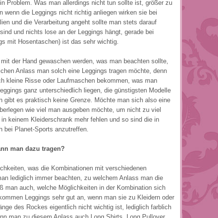
in Problem. Was man allerdings nicht tun sollte ist, größer zu
n wenn die Leggings nicht richtig anliegen wirken sie bei
ien und die Verarbeitung angeht sollte man stets darauf
sind und nichts lose an der Leggings hängt, gerade bei
gs mit Hosentaschen) ist das sehr wichtig.
ur mit der Hand gewaschen werden, was man beachten sollte,
elchen Anlass man solch eine Leggings tragen möchte, denn
auch kleine Risse oder Laufmaschen bekommen, was man
eggings ganz unterschiedlich liegen, die günstigsten Modelle
n gibt es praktisch keine Grenze. Möchte man sich also eine
 überlegen wie viel man ausgeben möchte, um nicht zu viel
in keinem Kleiderschrank mehr fehlen und so sind die in
 bei Planet-Sports anzutreffen.
ann man dazu tragen?
ichkeiten, was die Kombinationen mit verschiedenen
an lediglich immer beachten, zu welchem Anlass man die
ß man auch, welche Möglichkeiten in der Kombination sich
 kommen Leggings sehr gut an, wenn man sie zu Kleidern oder
nge des Rockes eigentlich nicht wichtig ist, lediglich farblich
nn man zu diesem Anlass auch Long Shirts, Long Pullover