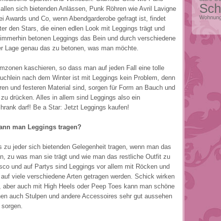
Sch
 allen sich bietenden Anlässen, Punk Röhren wie Avril Lavigne
Wohnung
i Awards und Co, wenn Abendgarderobe gefragt ist, findet
er den Stars, die einen edlen Look mit Leggings trägt und
 immerhin betonen Leggings das Bein und durch verschiedene
der Lage genau das zu betonen, was man möchte.
emzonen kaschieren, so dass man auf jeden Fall eine tolle
uchlein nach dem Winter ist mit Leggings kein Problem, denn
en und festeren Material sind, sorgen für Form an Bauch und
zu drücken. Alles in allem sind Leggings also ein
hrank darf! Be a Star: Jetzt Leggings kaufen!
kann man Leggings tragen?
u jeder sich bietenden Gelegenheit tragen, wenn man das
n, zu was man sie trägt und wie man das restliche Outfit zu
sco und auf Partys sind Leggings vor allem mit Röcken und
auf viele verschiedene Arten getragen werden. Schick wirken
gs, aber auch mit High Heels oder Peep Toes kann man schöne
nnen auch Stulpen und andere Accessoires sehr gut aussehen
 sorgen.