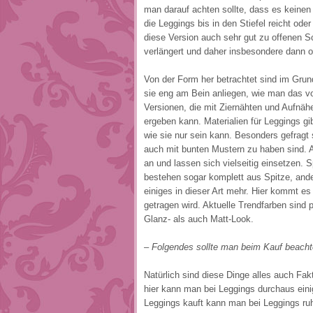
man darauf achten sollte, dass es keinen
die Leggings bis in den Stiefel reicht od
diese Version auch sehr gut zu offenen S
verlängert und daher insbesondere dann op
Von der Form her betrachtet sind im Gru
sie eng am Bein anliegen, wie man das vo
Versionen, die mit Ziernähten und Aufnäh
ergeben kann. Materialien für Leggings gib
wie sie nur sein kann. Besonders gefragt
auch mit bunten Mustern zu haben sind. 
an und lassen sich vielseitig einsetzen. 
bestehen sogar komplett aus Spitze, ande
einiges in dieser Art mehr. Hier kommt e
getragen wird. Aktuelle Trendfarben sind p
Glanz- als auch Matt-Look.
– Folgendes sollte man beim Kauf beacht
Natürlich sind diese Dinge alles auch Fak
hier kann man bei Leggings durchaus ein
Leggings kauft kann man bei Leggings ruh