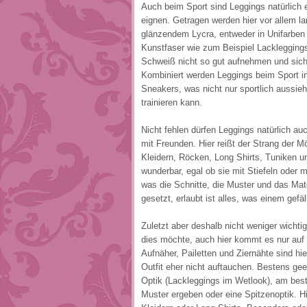
Auch beim Sport sind Leggings natürlich ei
eignen. Getragen werden hier vor allem l
glänzendem Lycra, entweder in Unifarben o
Kunstfaser wie zum Beispiel Lackleggings 
Schweiß nicht so gut aufnehmen und sich
Kombiniert werden Leggings beim Sport in
Sneakers, was nicht nur sportlich aussieh
trainieren kann.
Nicht fehlen dürfen Leggings natürlich a
mit Freunden. Hier reißt der Strang der M
Kleidern, Röcken, Long Shirts, Tuniken 
wunderbar, egal ob sie mit Stiefeln oder
was die Schnitte, die Muster und das Mate
gesetzt, erlaubt ist alles, was einem gefä
Zuletzt aber deshalb nicht weniger wicht
dies möchte, auch hier kommt es nur auf 
Aufnäher, Pailetten und Ziernähte sind hi
Outfit eher nicht auftauchen. Bestens ge
Optik (Lackleggings im Wetlook), am best
Muster ergeben oder eine Spitzenoptik. 