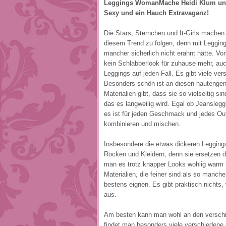
Leggings WomanMache Heidi Klum und
Sexy und ein Hauch Extravaganz!
Die Stars, Sternchen und It-Girls machen
diesem Trend zu folgen, denn mit Legging
mancher sicherlich nicht erahnt hätte. Vo
kein Schlabberlook für zuhause mehr, auc
Leggings auf jeden Fall. Es gibt viele v
Besonders schön ist an diesen hautengen
Materialien gibt, dass sie so vielseitig 
das es langweilig wird. Egal ob Jeanslegg
es ist für jeden Geschmack und jedes O
kombinieren und mischen.
Insbesondere die etwas dickeren Legging
Röcken und Kleidern, denn sie ersetzen 
man es trotz knapper Looks wohlig warm h
Materialien, die feiner sind als so manch
bestens eignen. Es gibt praktisch nichts
aus.
Am besten kann man wohl an den verschie
findet man besonders viele verschiedene 