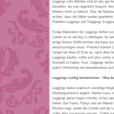
Leggings sehr dehnbar sind ist das gar ke
bestellen, als man eigentlich braucht, den
Weitem nicht so hübsch. Was die Material
achten, dass die Nähte sauber gearbeitet 
Pailetten Leggings und Treggings (Leggin
Einige Materialien für Leggings dürfen n
zudem ist es wichtig zu überlegen, für w
einige feinere Stoffe können durchaus 
berücksichtigen muss. Preislich können L
fangen bei etwa 10 Euro an, nach oben hi
Leggings kaufen, sollte sich also vorher
Auswahl zu haben. Kurz: Leggings dürfen 
jedem Onlineshop wie beispielsweise auch
Leggings richtig kombinieren – Was k
Leggings bieten praktisch unzählige Mögl
Kleidungsstücken angeht. Hierbei muss m
Leggings gerne tragen möchte, schon wei
bieten. Bei Feiern, Partys und am Abend
Röcken trägt, wobei der Schnitt und die Lä
sollte alles zusammen passen. Zudem ka