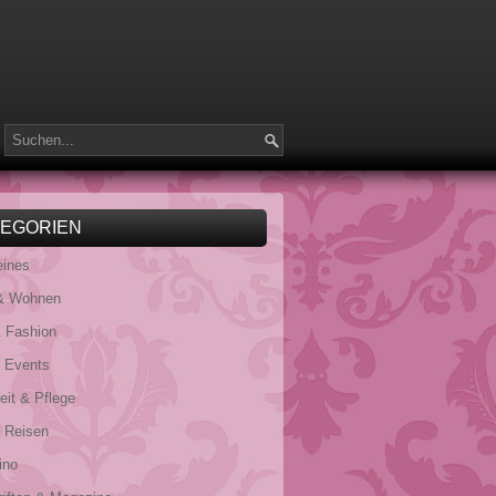
TEGORIEN
eines
& Wohnen
 Fashion
& Events
it & Pflege
 Reisen
ino