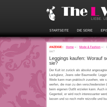
STARTSEITE
DIE SERIE
EPI
ANZEIGE:
Home
»
Mode & Fashion
»
sie?
Leggings kaufen: Worauf s
sie?
Der Kult ist zurück als absolut angesagt
Lackglanz, Jeans oder Baumwolle: Leggin
Weile kann man praktisch zusehen, wie s
werfen, die man zu den verschiedensten 
beim eigenen Outfit erzielen kann. Auch i
Gegenteil, er wird noch interessanter werd
lassen und so noch mehr reizvolle und bu