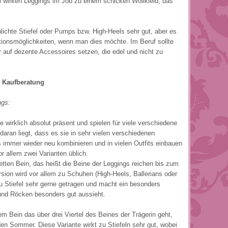
l wirken Leggings im Job zu einem schicken Wollkleid, das
lichte Stiefel oder Pumps bzw. High-Heels sehr gut, aber es
ionsmöglichkeiten, wenn man dies möchte. Im Beruf sollte
 auf dezente Accessoires setzen, die edel und nicht zu
d Kaufberatung
ngs:
e wirklich absolut präsent und spielen für viele verschiedene
daran liegt, dass es sie in sehr vielen verschiedenen
 immer wieder neu kombinieren und in vielen Outfits einbauen
r allem zwei Varianten üblich.
etten Bein, das heißt die Beine der Leggings reichen bis zum
sion wird vor allem zu Schuhen (High-Heels, Ballerians oder
Stiefel sehr gerne getragen und macht ein besonders
 und Röcken besonders gut aussieht.
em Bein das über drei Viertel des Beines der Trägerin geht,
 den Sommer. Diese Variante wirkt zu Stiefeln sehr gut, wobei