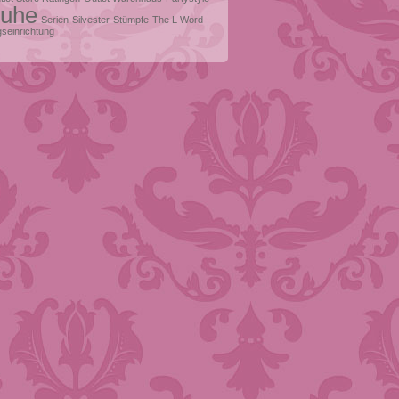
uhe
Serien
Silvester
Stümpfe
The L Word
seinrichtung