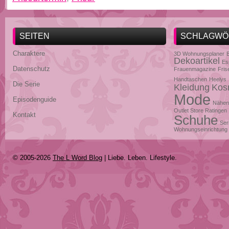
SEITEN
SCHLAGWÖ
Charaktere
3D Wohnungsplaner
Dekoartikel
Es
Datenschutz
Frauenmagazine
Fris
Handtaschen
Heelys
Die Serie
Kleidung
Kos
Mode
Episodenguide
Nähen
Outlet Store Ratingen
Kontakt
Schuhe
Ser
Wohnungseinrichtung
© 2005-2026
The L Word Blog
| Liebe. Leben. Lifestyle.