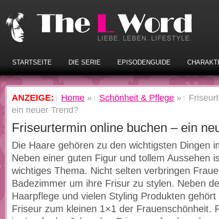
STARTSEITE
DIE SERIE
EPISODENGUIDE
CHARAKT
ANZEIGE:
Home
»
Schönheit & Pflege
»
Friseur
ein neuer Trend?
Friseurtermin online buchen – ein ne
Die Haare gehören zu den wichtigsten Dingen 
Neben einer guten Figur und tollem Aussehen ist
wichtiges Thema. Nicht selten verbringen Frau
Badezimmer um ihre Frisur zu stylen. Neben de
Haarpflege und vielen Styling Produkten gehört
Friseur zum kleinen 1×1 der Frauenschönheit. F