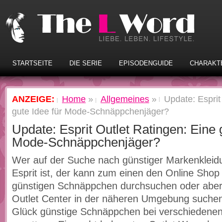
STARTSEITE
DIE SERIE
EPISODENGUIDE
CHARAKT
ANZEIGE:
Home
»
Allgemeines
»
Update: Esprit
gute Idee für Mode-Schnäppchenjäger?
Update: Esprit Outlet Ratingen: Eine 
Mode-Schnäppchenjäger?
Wer auf der Suche nach günstiger Markenklei
Esprit ist, der kann zum einen den Online Shop
günstigen Schnäppchen durchsuchen oder aber
Outlet Center in der näheren Umgebung suchen
Glück günstige Schnäppchen bei verschiedenen 