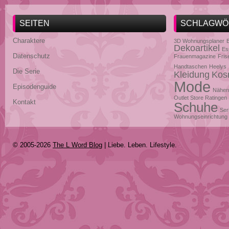
SEITEN
SCHLAGWÖ
Charaktere
3D Wohnungsplaner
Dekoartikel
Es
Datenschutz
Frauenmagazine
Fris
Handtaschen
Heelys
Die Serie
Kleidung
Kos
Mode
Episodenguide
Nähen
Outlet Store Ratingen
Kontakt
Schuhe
Ser
Wohnungseinrichtung
© 2005-2026
The L Word Blog
| Liebe. Leben. Lifestyle.