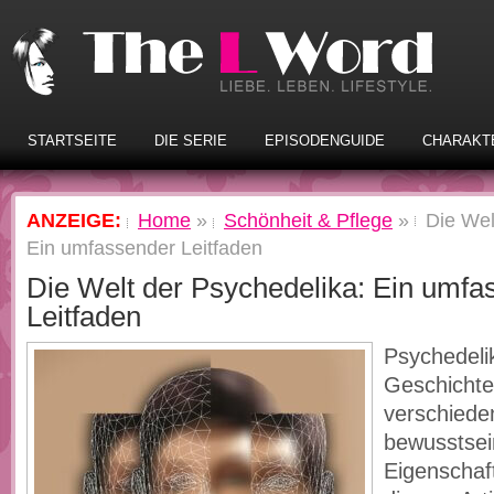
STARTSEITE
DIE SERIE
EPISODENGUIDE
CHARAKT
ANZEIGE:
Home
»
Schönheit & Pflege
»
Die Wel
Ein umfassender Leitfaden
Die Welt der Psychedelika: Ein umfa
Leitfaden
Psychedeli
Geschichte
verschieden
bewusstsei
Eigenschaf