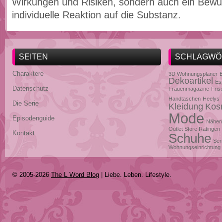
Wirkungen und Risiken, sondern auch ein Bewus
individuelle Reaktion auf die Substanz.
SEITEN
SCHLAGWÖ
Charaktere
3D Wohnungsplaner
Dekoartikel
Es
Datenschutz
Frauenmagazine
Fris
Handtaschen
Heelys
Die Serie
Kleidung
Kos
Mode
Episodenguide
Nähen
Outlet Store Ratingen
Kontakt
Schuhe
Ser
Wohnungseinrichtung
© 2005-2026
The L Word Blog
| Liebe. Leben. Lifestyle.