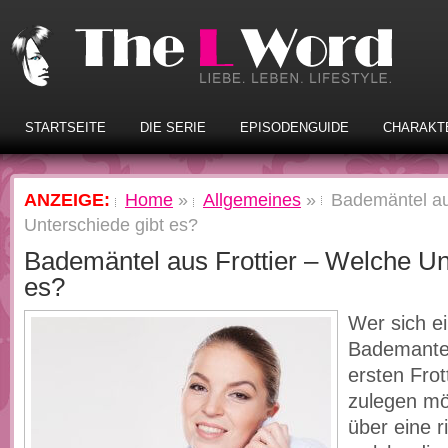
STARTSEITE
DIE SERIE
EPISODENGUIDE
CHARAKT
ANZEIGE:
Home
»
Allgemeines
»
Bademäntel au
Unterschiede gibt es?
Bademäntel aus Frottier – Welche Un
es?
Wer sich e
Bademantel
ersten Frot
zulegen möc
über eine r